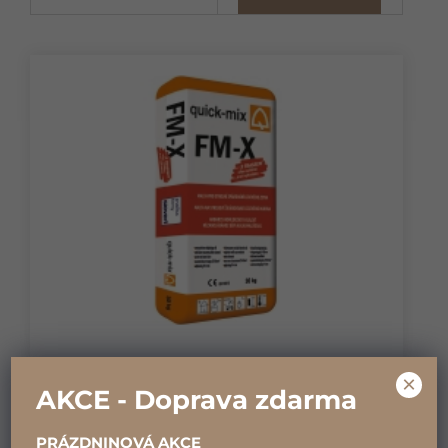
SPÁROVACÍ MALTA FM-X
×
AKCE - Doprava zdarma
PRÁZDNINOVÁ AKCE