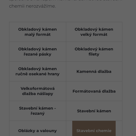
chemii nerozvážíme.
Obkladový kámen
Obkladový kámen
malý formát
velký formát
Obkladový kámen
Obkladový kámen
řezané pásky
filety
Obkladový kámen
Kamenná dlažba
ručně osekané hrany
Velkoformátová
Formátovaná dlažba
dlažba nášlapy
Stavební kámen -
Stavební kámen
řezaný
Oblázky a valouny
Stavební chemie