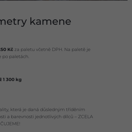
ametry kamene
250 Kč
za paletu včetně DPH. Na paletě je
e po paletách.
ž 1 300 kg
lity, která je daná důsledným tříděním
sti a barevnosti jednotlivých dílců – ZCELA
ČUJEME!