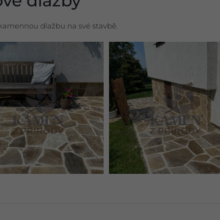
ové dlažby
ní kamennou dlažbu na své stavbě.