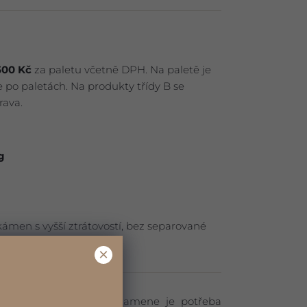
500 Kč
za paletu včetně DPH. Na paletě je
 po paletách. Na produkty třídy B se
ava.
g
kámen s vyšší ztrátovostí, bez separované
×
delnosti a masivnosti kamene je potřeba