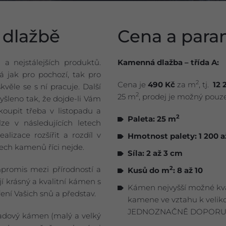
dlažbě
Cena a par
 a nejstálejších produktů.
Kamenná dlažba – třída A:
 jak pro pochozí, tak pro
2
Cena je
490
Kč
za m
, tj.
12 
věle se s ní pracuje. Další
2
25 m
, prodej je možný pouz
Myšleno tak, že dojde-li Vám
oupit třeba v listopadu a
2
Paleta: 25 m
lze v následujících letech
lizace rozšířit a rozdíl v
Hmotnost palety: 1 200 a
ech kamenů říci nejde.
Síla: 2 až 3 cm
mpromis mezi přírodností a
2
Kusů do m
: 8 až 10
í krásný a kvalitní kámen s
Kámen nejvyšší možné kva
ní Vašich snů a představ.
kamene ve vztahu k veliko
JEDNOZNAČNĚ DOPORU
ladový kámen (malý a velký