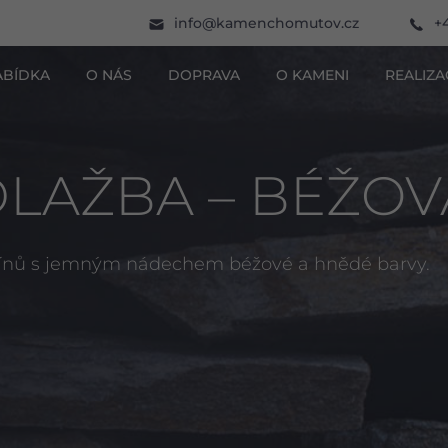
info@kamenchomutov.cz
+
ABÍDKA
O NÁS
DOPRAVA
O KAMENI
REALIZA
LAŽBA – BÉŽOV
stínů s jemným nádechem béžové a hnědé barvy.