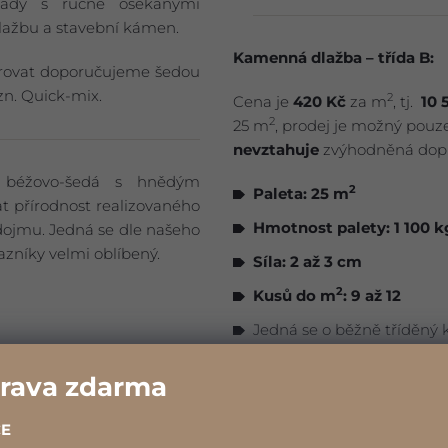
klady s ručně osekanými
dlažbu a stavební kámen.
Kamenná dlažba – třída B:
árovat doporučujeme šedou
n. Quick-mix.
2
Cena je
420
Kč
za m
, tj.
10 
2
25 m
, prodej je možný pouze
nevztahuje
zvýhodněná dopr
 béžovo-šedá s hnědým
2
Paleta: 25 m
t přírodnost realizovaného
Hmotnost palety: 1 100 k
dojmu. Jedná se dle našeho
azníky velmi oblíbený.
Síla: 2 až 3 cm
2
Kusů do m
: 9 až 12
Jedná se o běžně tříděný 
barevnosti.
rava zdarma
CE
Pozn.: Vzhledem k nepravi