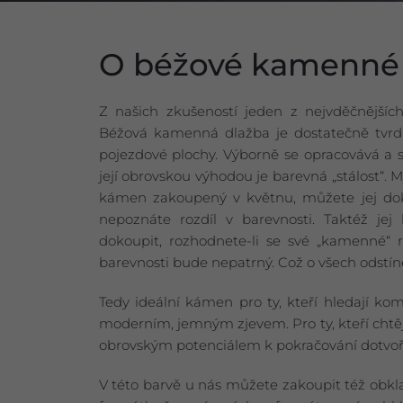
O béžové kamenné 
Z našich zkušeností jeden z nejvděčnějších
Béžová kamenná dlažba je dostatečně tvrdá
pojezdové plochy. Výborně se opracovává a sk
její obrovskou výhodou je barevná „stálost“. 
kámen zakoupený v květnu, můžete jej dok
nepoznáte rozdíl v barevnosti. Taktéž jej 
dokoupit, rozhodnete-li se své „kamenné“ rea
barevnosti bude nepatrný. Což o všech odstín
Tedy ideální kámen pro ty, kteří hledají ko
moderním, jemným zjevem. Pro ty, kteří chtěj
obrovským potenciálem k pokračování dotvoře
V této barvě u nás můžete zakoupit též obk