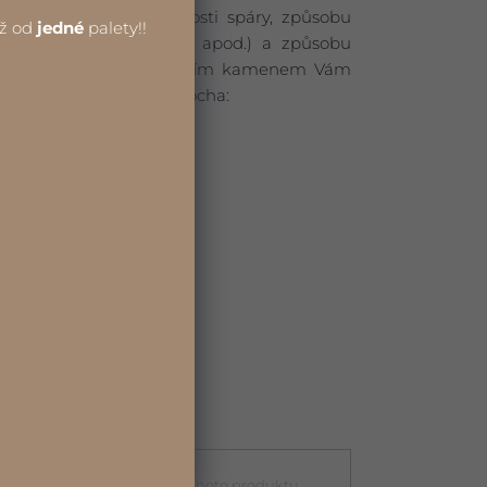
ž 20 % – záleží na velikosti spáry, způsobu
iž od
jedné
palety!!
, opracování kladívkem apod.) a způsobu
 Z našich zkušeností s naším kamenem Vám
čtů množství kamene/plocha:
2
e cca 24 m
2
e cca 21 m
2
 cca 18-20 m
2
15 m
PŘIDAT DO KOŠÍKU
roduktu
(volitelný)