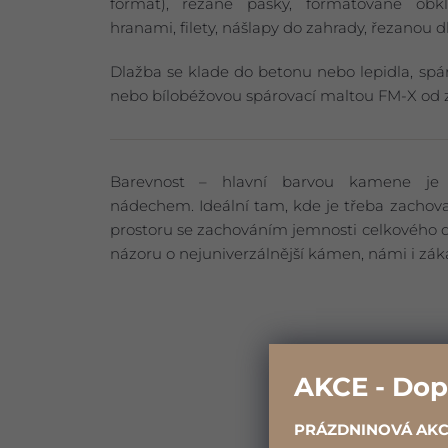
formát), řezané pásky, formátované ob
hranami, filety, nášlapy do zahrady, řezanou 
Dlažba se klade do betonu nebo lepidla, sp
nebo bílobéžovou spárovací maltou FM-X od z
Barevnost – hlavní barvou kamene je
nádechem. Ideální tam, kde je třeba zachova
prostoru se zachováním jemnosti celkového 
názoru o nejuniverzálnější kámen, námi i zák
AKCE - Dop
PRÁZDNINOVÁ AK